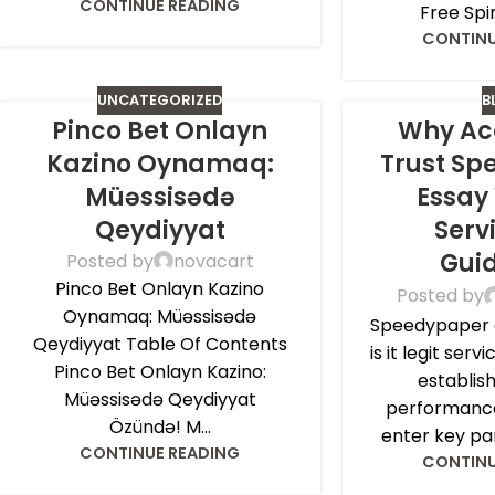
CONTINUE READING
Free Spin
CONTINU
UNCATEGORIZED
B
Pinco Bet Onlayn
Why Ac
Kazino Oynamaq:
Trust Sp
Müəssisədə
Essay
Qeydiyyat
Serv
Gui
Posted by
novacart
Pinco Bet Onlayn Kazino
Posted by
Oynamaq: Müəssisədə
Speedypaper e
Qeydiyyat Table Of Contents
is it legit serv
Pinco Bet Onlayn Kazino:
establis
Müəssisədə Qeydiyyat
performance
Özündə! M...
enter key par
CONTINUE READING
CONTINU