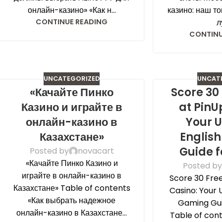
онлайн-казино» «Как н...
казино: наш т
CONTINUE READING
л
CONTINU
UNCATEGORIZED
UNCAT
«Качайте Пинко
Score 30
Казино и играйте в
at PinU
онлайн-казино в
Your 
Казахстане»
Englis
Guide 
Posted by
novacart
«Качайте Пинко Казино и
Posted b
играйте в онлайн-казино в
Score 30 Free
Казахстане» Table of contents
Casino: Your 
«Как выбрать надежное
Gaming Gui
онлайн-казино в Казахстане...
Table of con