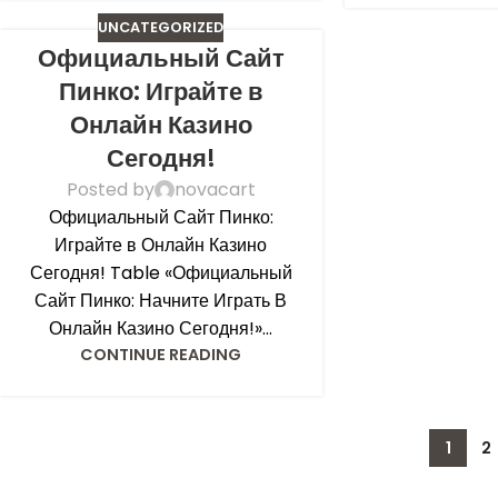
UNCATEGORIZED
Официальный Сайт
Пинко: Играйте в
Онлайн Казино
Сегодня!
Posted by
novacart
Официальный Сайт Пинко:
Играйте в Онлайн Казино
Сегодня! Table «Официальный
Сайт Пинко: Начните Играть В
Онлайн Казино Сегодня!»...
CONTINUE READING
1
2