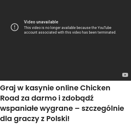
Graj w kasynie online Chicken
Road za darmo i zdobądź
wspaniałe wygrane – szczególnie
dla graczy z Polski!