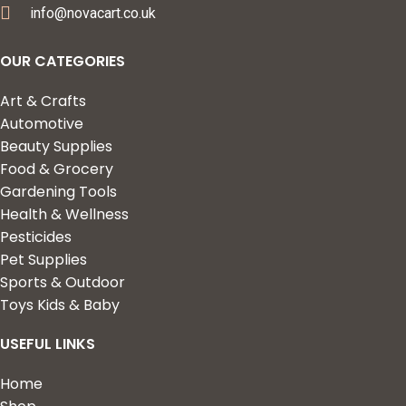
info@novacart.co.uk
OUR CATEGORIES
Art & Crafts
Automotive
Beauty Supplies
Food & Grocery
Gardening Tools
Health & Wellness
Pesticides
Pet Supplies
Sports & Outdoor
Toys Kids & Baby
USEFUL LINKS
Home