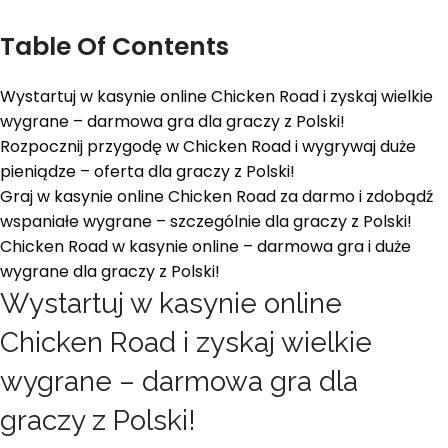
Table Of Contents
Wystartuj w kasynie online Chicken Road i zyskaj wielkie
wygrane – darmowa gra dla graczy z Polski!
Rozpocznij przygodę w Chicken Road i wygrywaj duże
pieniądze – oferta dla graczy z Polski!
Graj w kasynie online Chicken Road za darmo i zdobądź
wspaniałe wygrane – szczególnie dla graczy z Polski!
Chicken Road w kasynie online – darmowa gra i duże
wygrane dla graczy z Polski!
Wystartuj w kasynie online
Chicken Road i zyskaj wielkie
wygrane – darmowa gra dla
graczy z Polski!